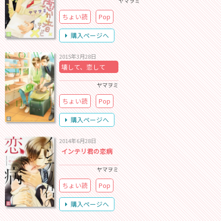
ヤマヲミ
ちょい読
Pop
購入ページへ
2015年3月28日
壊して、恋して
ヤマヲミ
ちょい読
Pop
購入ページへ
2014年6月28日
インテリ君の恋病
ヤマヲミ
ちょい読
Pop
購入ページへ