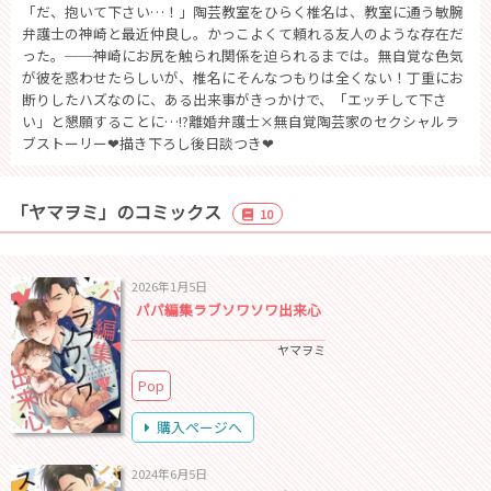
「だ、抱いて下さい…！」陶芸教室をひらく椎名は、教室に通う敏腕
弁護士の神崎と最近仲良し。かっこよくて頼れる友人のような存在だ
った。──神崎にお尻を触られ関係を迫られるまでは。無自覚な色気
が彼を惑わせたらしいが、椎名にそんなつもりは全くない！丁重にお
断りしたハズなのに、ある出来事がきっかけで、「エッチして下さ
い」と懇願することに…!?離婚弁護士×無自覚陶芸家のセクシャルラ
ブストーリー❤描き下ろし後日談つき❤
「ヤマヲミ」のコミックス
10
2026年1月5日
パパ編集ラブソワソワ出来心
ヤマヲミ
Pop
購入ページへ
2024年6月5日