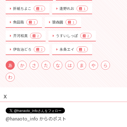
折紙ちよこ
逢野れお
1
1
魚田南
狼森圓
1
1
芥河和真
うすいしっぽ
2
2
伊佐治どろ
永条エイ
2
1
あ
か
さ
た
な
は
ま
や
ら
わ
Ｘ
@hanaoto_info からのポスト