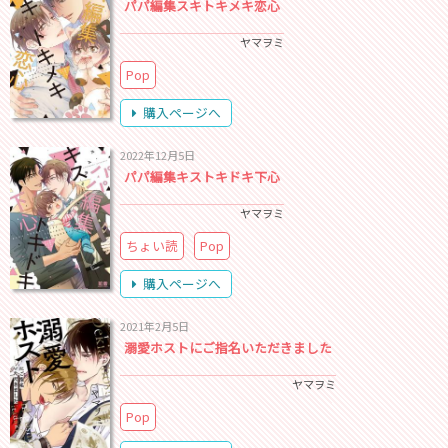
パパ編集スキトキメキ恋心
ヤマヲミ
Pop
購入ページへ
2022年12月5日
パパ編集キストキドキ下心
ヤマヲミ
ちょい読
Pop
購入ページへ
2021年2月5日
溺愛ホストにご指名いただきました
ヤマヲミ
Pop