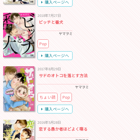
購入ページへ
2018年7月27日
ビッチと番犬
ヤマヲミ
Pop
購入ページへ
2017年8月29日
サドのオトコを落とす方法
ヤマヲミ
ちょい読
Pop
購入ページへ
2016年5月28日
恋する愚か者ほどよく喋る