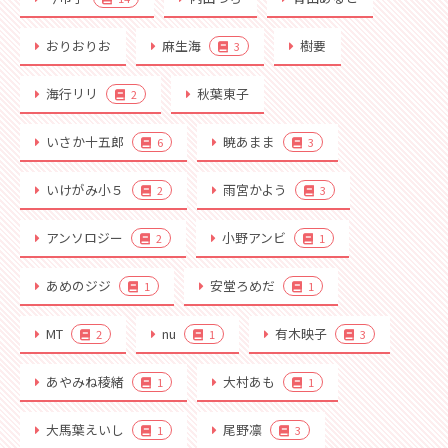
おりおりお
麻生海
樹要
3
海行リリ
秋葉東子
2
いさか十五郎
暁あまま
6
3
いけがみ小５
雨宮かよう
2
3
アンソロジー
小野アンビ
2
1
あめのジジ
安堂ろめだ
1
1
MT
nu
有木映子
2
1
3
あやみね稜緒
大村あも
1
1
大馬葉えいし
尾野凛
1
3