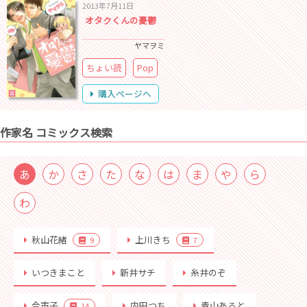
2013年7月11日
オタクくんの憂鬱
ヤマヲミ
ちょい読
Pop
購入ページへ
作家名 コミックス検索
あ
か
さ
た
な
は
ま
や
ら
わ
秋山花緒
上川きち
9
7
いつきまこと
新井サチ
糸井のぞ
今市子
内田つち
青山あると
14