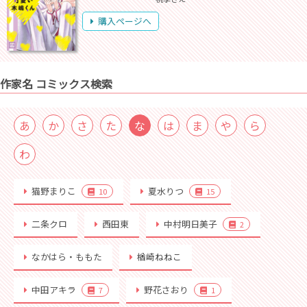
購入ページへ
作家名 コミックス検索
あ
か
さ
た
な
は
ま
や
ら
わ
猫野まりこ
夏水りつ
10
15
二条クロ
西田東
中村明日美子
2
なかはら・ももた
楢崎ねねこ
中田アキラ
野花さおり
7
1