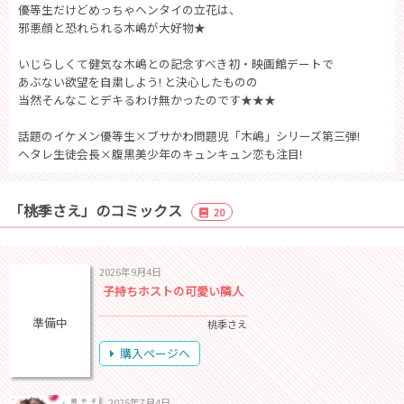
優等生だけどめっちゃヘンタイの立花は、
邪悪顔と恐れられる木嶋が大好物★
いじらしくて健気な木嶋との記念すべき初・映画館デートで
あぶない欲望を自粛しよう! と決心したものの
当然そんなことデキるわけ無かったのです★★★
話題のイケメン優等生×ブサかわ問題児「木嶋」シリーズ第三弾!
ヘタレ生徒会長×腹黒美少年のキュンキュン恋も注目!
「桃季さえ」のコミックス
20
2026年9月4日
子持ちホストの可愛い隣人
準備中
桃季さえ
購入ページへ
2025年7月4日