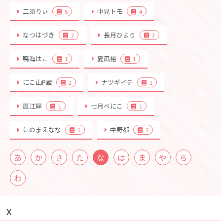
二須りぃ
中見トモ
5
4
なつはづき
長月ひより
2
3
鳴海はこ
夏凪裕
1
1
にこ山P蔵
ナツギイチ
2
1
直江犀
七月べにこ
1
1
にのまえなな
中野都
1
1
あ
か
さ
た
な
は
ま
や
ら
わ
Ｘ