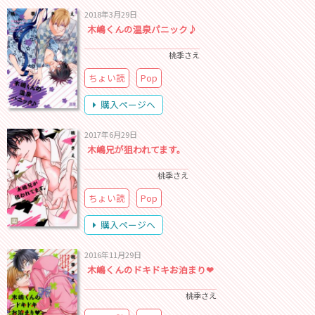
2018年3月29日
木嶋くんの温泉パニック♪
桃季さえ
ちょい読
Pop
購入ページへ
2017年6月29日
木嶋兄が狙われてます。
桃季さえ
ちょい読
Pop
購入ページへ
2016年11月29日
木嶋くんのドキドキお泊まり❤
桃季さえ