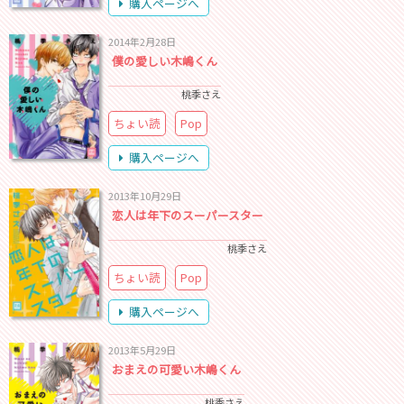
購入ページへ
2014年2月28日
僕の愛しい木嶋くん
桃季さえ
ちょい読
Pop
購入ページへ
2013年10月29日
恋人は年下のスーパースター
桃季さえ
ちょい読
Pop
購入ページへ
2013年5月29日
おまえの可愛い木嶋くん
桃季さえ