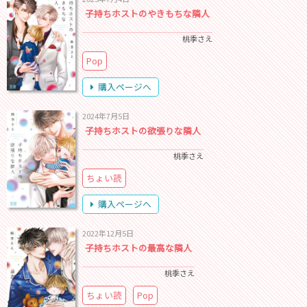
子持ちホストのやきもちな隣人
桃季さえ
Pop
購入ページへ
2024年7月5日
子持ちホストの欲張りな隣人
桃季さえ
ちょい読
購入ページへ
2022年12月5日
子持ちホストの最高な隣人
桃季さえ
ちょい読
Pop