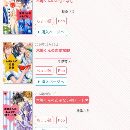
木嶋くんのおもてなし
桃季さえ
ちょい読
Pop
購入ページへ
2014年12月26日
木嶋くんの恋愛試験
桃季さえ
ちょい読
Pop
購入ページへ
2014年9月29日
木嶋くんのあぶない初デート❤
桃季さえ
ちょい読
Pop