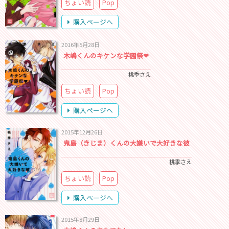
ちょい読
Pop
購入ページへ
2016年5月28日
木嶋くんのキケンな学園祭❤
桃季さえ
ちょい読
Pop
購入ページへ
2015年12月26日
鬼島（きじま）くんの大嫌いで大好きな彼
桃季さえ
ちょい読
Pop
購入ページへ
2015年8月29日