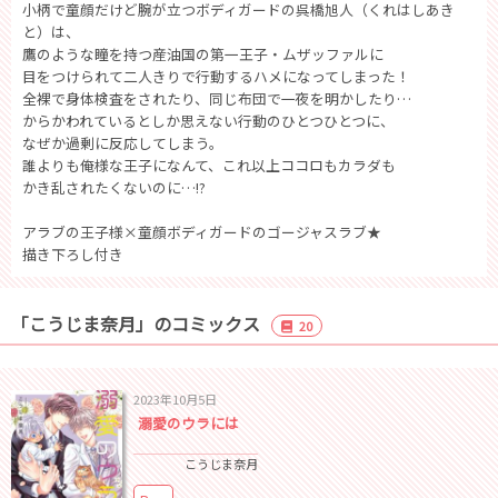
小柄で童顔だけど腕が立つボディガードの呉橋旭人（くれはしあき
と）は、
鷹のような瞳を持つ産油国の第一王子・ムザッファルに
目をつけられて二人きりで行動するハメになってしまった！
全裸で身体検査をされたり、同じ布団で一夜を明かしたり…
からかわれているとしか思えない行動のひとつひとつに、
なぜか過剰に反応してしまう。
誰よりも俺様な王子になんて、これ以上ココロもカラダも
かき乱されたくないのに…!?
アラブの王子様×童顔ボディガードのゴージャスラブ★
描き下ろし付き
「こうじま奈月」のコミックス
20
2023年10月5日
溺愛のウラには
こうじま奈月