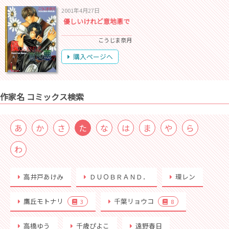
2001年4月27日
優しいけれど意地悪で
こうじま奈月
購入ページへ
作家名 コミックス検索
あ
か
さ
た
な
は
ま
や
ら
わ
高井戸あけみ
ＤＵＯＢＲＡＮＤ．
環レン
鷹丘モトナリ
千葉リョウコ
3
8
高橋ゆう
千歳ぴよこ
遠野春日