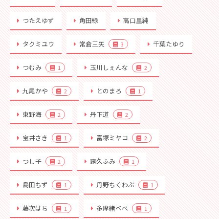
つたえゆず
角田緑
高口里純
タクミユウ
常倉三矢
千葉たゆり
3
つむみ
玉川しぇんな
1
2
九尾かや
とのまろ
2
1
東野海
丹下道
2
2
宝井さき
富塚ミヤコ
1
2
つし子
露久ふみ
2
1
鳥田ちず
丹野ちくわぶ
1
1
藤次はち
多摩緒べべ
1
1