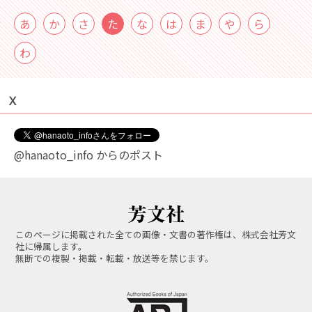
あ
か
さ
た
な
は
ま
や
ら
わ
Ｘ
@hanaoto_info からのポスト
このページに掲載された全ての画像・文書の著作権は、株式会社芳文
社に帰属します。
無断での複製・掲載・転載・放送等を禁じます。