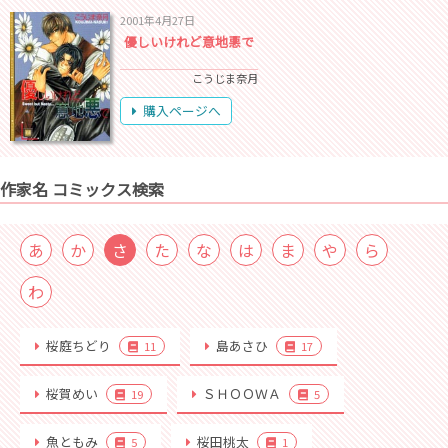
2001年4月27日
優しいけれど意地悪で
こうじま奈月
購入ページへ
作家名 コミックス検索
あ
か
さ
た
な
は
ま
や
ら
わ
桜庭ちどり
島あさひ
11
17
桜賀めい
ＳＨＯＯＷＡ
19
5
魚ともみ
桜田桃太
5
1