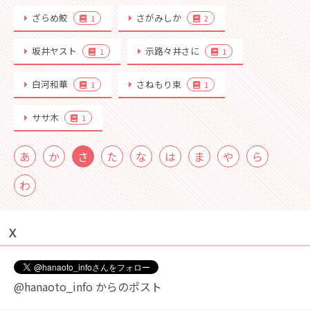
ざらめ鮫
さがみしか
1
2
坂井ヤスト
示路々井さに
1
1
白河和華
さねもり束
1
1
ササ木
1
あ
か
さ
た
な
は
ま
や
ら
わ
Ｘ
@hanaoto_info からのポスト