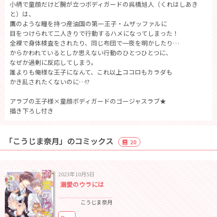
小柄で童顔だけど腕が立つボディガードの呉橋旭人（くれはしあき
と）は、
鷹のような瞳を持つ産油国の第一王子・ムザッファルに
目をつけられて二人きりで行動するハメになってしまった！
全裸で身体検査をされたり、同じ布団で一夜を明かしたり…
からかわれているとしか思えない行動のひとつひとつに、
なぜか過剰に反応してしまう。
誰よりも俺様な王子になんて、これ以上ココロもカラダも
かき乱されたくないのに…!?
アラブの王子様×童顔ボディガードのゴージャスラブ★
描き下ろし付き
「こうじま奈月」のコミックス
20
2023年10月5日
溺愛のウラには
こうじま奈月