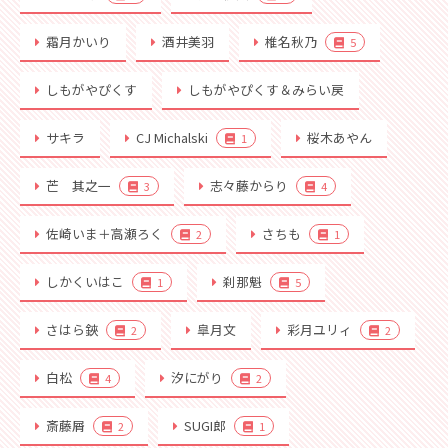
霜月かいり
酒井美羽
椎名秋乃
5
しもがやぴくす
しもがやぴくす＆みらい戻
サキラ
CJ Michalski
桜木あやん
1
芒 其之一
志々藤からり
3
4
佐崎いま＋高瀬ろく
さちも
2
1
しかくいはこ
刹那魁
1
5
さはら鋏
皐月文
彩月ユリィ
2
2
白松
汐にがり
4
2
斎藤屑
SUGI郎
2
1