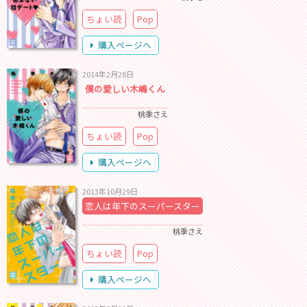
ちょい読
Pop
購入ページへ
2014年2月28日
僕の愛しい木嶋くん
桃季さえ
ちょい読
Pop
購入ページへ
2013年10月29日
恋人は年下のスーパースター
桃季さえ
ちょい読
Pop
購入ページへ