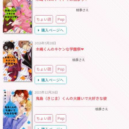
桃季さえ
ちょい読
Pop
購入ページへ
2016年5月28日
木嶋くんのキケンな学園祭❤
桃季さえ
ちょい読
Pop
購入ページへ
2015年12月26日
鬼島（きじま）くんの大嫌いで大好きな彼
桃季さえ
ちょい読
Pop