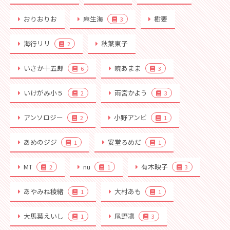
おりおりお
麻生海
樹要
3
海行リリ
秋葉東子
2
いさか十五郎
暁あまま
6
3
いけがみ小５
雨宮かよう
2
3
アンソロジー
小野アンビ
2
1
あめのジジ
安堂ろめだ
1
1
MT
nu
有木映子
2
1
3
あやみね稜緒
大村あも
1
1
大馬葉えいし
尾野凛
1
3