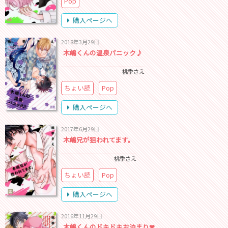
Pop
購入ページへ
2018年3月29日
木嶋くんの温泉パニック♪
桃季さえ
ちょい読
Pop
購入ページへ
2017年6月29日
木嶋兄が狙われてます。
桃季さえ
ちょい読
Pop
購入ページへ
2016年11月29日
木嶋くんのドキドキお泊まり❤