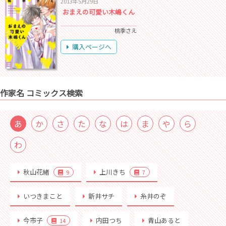
2013年5月29日
おまえの可愛い木嶋くん
桃季さえ
購入ページへ
作家名 コミックス検索
あ
か
さ
た
な
は
ま
や
ら
わ
秋山花緒
上川きち
9
7
いつきまこと
新井サチ
糸井のぞ
今市子
内田つち
青山あると
14