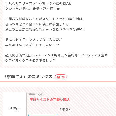
平凡なサラリーマン千花郁斗の秘密の恋人は
抱かれたい男NO.1俳優・宮村瑛士★
世間バレ厳禁なふたりがスタートさせた同居生活は、
郁斗の同僚との合コンに瑛士が参加したり、
瑛士の広告が溢れる街でデートなどドキドキの連続！
そんなある日、ラブラブな二人の姿が
写真週刊誌に掲載されてしまい…!!?
超人気俳優☓年上サラリーマン★胸キュン芸能界ラブコメディ★堂々
クライマックス★描き下ろしつき
「桃季さえ」のコミックス
20
2026年9月4日
子持ちホストの可愛い隣人
準備中
桃季さえ