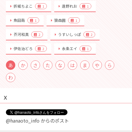
折紙ちよこ
逢野れお
1
1
魚田南
狼森圓
1
1
芥河和真
うすいしっぽ
2
2
伊佐治どろ
永条エイ
2
1
あ
か
さ
た
な
は
ま
や
ら
わ
Ｘ
@hanaoto_info からのポスト