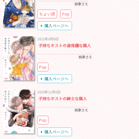
桃季さえ
ちょい読
Pop
購入ページへ
2021年9月6日
子持ちホストの過保護な隣人
桃季さえ
Pop
購入ページへ
2020年11月5日
子持ちホストの紳士な隣人
桃季さえ
Pop
購入ページへ