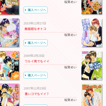
桜賀めい
購入ページへ
2010年12月27日
無慈悲なオトコ
桜賀めい
購入ページへ
2009年2月28日
ワルイ男でもイイ
桜賀めい
購入ページへ
2007年11月29日
悪いコでもイイ？
桜賀めい