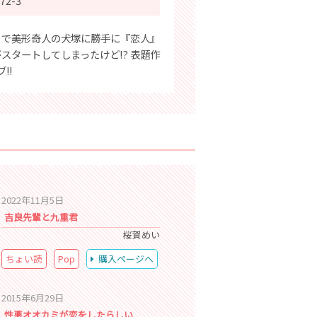
72-3
くで美形奇人の犬塚に勝手に『恋人』
スタートしてしまったけど!? 表題作
!!
2022年11月5日
吉良先輩と九重君
桜賀めい
ちょい読
Pop
購入ページへ
2015年6月29日
性悪オオカミが恋をしたらしい