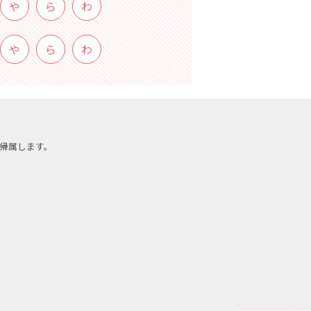
や
ら
わ
や
ら
わ
帰属します。