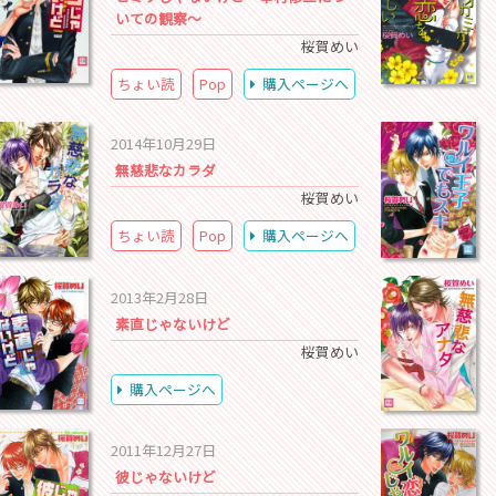
いての観察～
桜賀めい
ちょい読
Pop
購入ページへ
2014年10月29日
無慈悲なカラダ
桜賀めい
ちょい読
Pop
購入ページへ
2013年2月28日
素直じゃないけど
桜賀めい
購入ページへ
2011年12月27日
彼じゃないけど