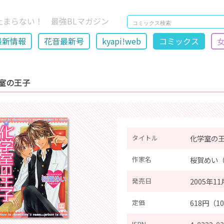
止まらない！ 最強BLマガジン
最新情報
花音最新号
kyapi!web
コミックス
室の王子
タイトル
化学室の
作家名
桜賀めい
発売日
2005年11
定価
618円（1
ISBN