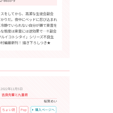
2-8655-9
クスをしてから、高潔な生徒会副会
ばかりだ。夜中にベッドに忍び込まれ
。冷静でいられない自分が嫌で東雲を
な態度は東雲には逆効果で…!! 副会
「ワルイコトシタイ」シリーズ不良生
村編最新刊！ 描き下ろしつき★
2022年11月5日
吉良先輩と九重君
桜賀めい
ちょい読
Pop
購入ページへ