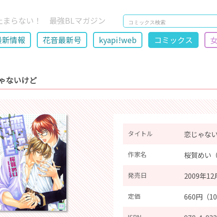
止まらない！ 最強BLマガジン
最新情報
花音最新号
kyapi!web
コミックス
ゃないけど
タイトル
恋じゃな
作家名
桜賀めい
発売日
2009年12
定価
660円（1
ISBN