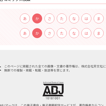
あ
か
さ
た
な
は
ま
あ
か
さ
た
な
は
ま
このページに掲載された全ての画像・文書の著作権は、株式会社芳文社に
無断での複製・掲載・転載・放送等を禁じます。
ABJマークは、この電子書店・電子書籍配信サービスが、著作権者からコン