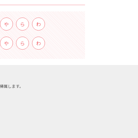
や
ら
わ
や
ら
わ
帰属します。