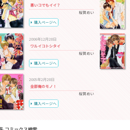
悪いコでもイイ？
桜賀めい
購入ページへ
2006年12月28日
ワルイコトシタイ
桜賀めい
購入ページへ
2005年2月28日
全部俺のモノ！
桜賀めい
購入ページへ
名 コミックス検索