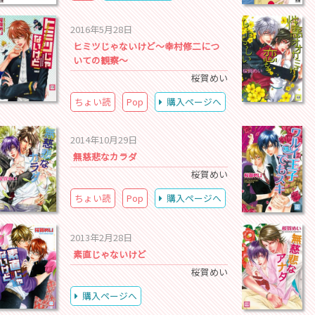
2016年5月28日
ヒミツじゃないけど～幸村修二につ
いての観察～
桜賀めい
ちょい読
Pop
購入ページへ
2014年10月29日
無慈悲なカラダ
桜賀めい
ちょい読
Pop
購入ページへ
2013年2月28日
素直じゃないけど
桜賀めい
購入ページへ