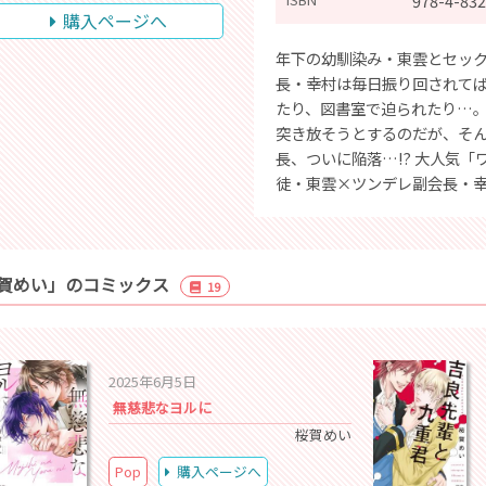
978-4-832
購入ページへ
年下の幼馴染み・東雲とセッ
長・幸村は毎日振り回されて
たり、図書室で迫られたり…
突き放そうとするのだが、そん
長、ついに陥落…!? 大人気
徒・東雲×ツンデレ副会長・幸
賀めい」のコミックス
19
2025年6月5日
無慈悲なヨルに
桜賀めい
Pop
購入ページへ