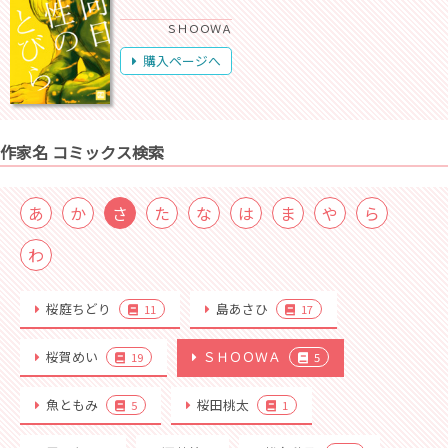
ＳＨＯＯＷＡ
購入ページへ
作家名 コミックス検索
あ
か
さ
た
な
は
ま
や
ら
わ
桜庭ちどり
島あさひ
11
17
桜賀めい
ＳＨＯＯＷＡ
19
5
魚ともみ
桜田桃太
5
1