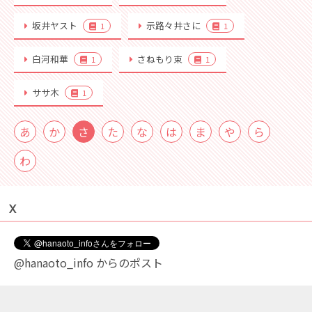
坂井ヤスト
示路々井さに
1
1
白河和華
さねもり束
1
1
ササ木
1
あ
か
さ
た
な
は
ま
や
ら
わ
Ｘ
@hanaoto_info からのポスト