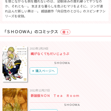
を感じながらも側を離れないのは、 幼馴染みの腐れ縁ってヤツなの
か、それとも…。 気ままな暮らしを危ぶむマリをよそに、 ジンが連
れ込んだ新しい男は…。 ―――超話題作「向日性のとびら」のスピンオフシ
リーズを収録。
「ＳＨＯＯＷＡ」のコミックス
5
2013年1月29日
縄がなくてもだいじょうぶ
ＳＨＯＯＷＡ
購入ページへ
2012年12月27日
新装版ＮＯＮ Ｔｅａ Ｒｏｏｍ
ＳＨＯＯＷＡ