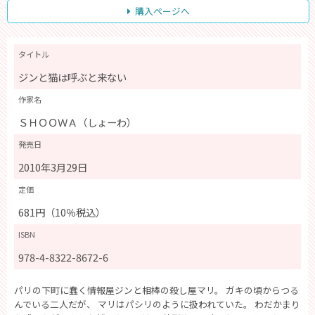
購入ページへ
タイトル
ジンと猫は呼ぶと来ない
作家名
ＳＨＯＯＷＡ（しょーわ）
発売日
2010年3月29日
定価
681円（10％税込）
ISBN
978-4-8322-8672-6
パリの下町に蠢く情報屋ジンと相棒の殺し屋マリ。 ガキの頃からつる
んでいる二人だが、 マリはパシリのように扱われていた。 わだかまり