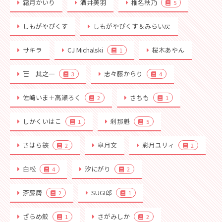
霜月かいり
酒井美羽
椎名秋乃
5
しもがやぴくす
しもがやぴくす＆みらい戻
サキラ
CJ Michalski
桜木あやん
1
芒 其之一
志々藤からり
3
4
佐崎いま＋高瀬ろく
さちも
2
1
しかくいはこ
刹那魁
1
5
さはら鋏
皐月文
彩月ユリィ
2
2
白松
汐にがり
4
2
斎藤屑
SUGI郎
2
1
ざらめ鮫
さがみしか
1
2