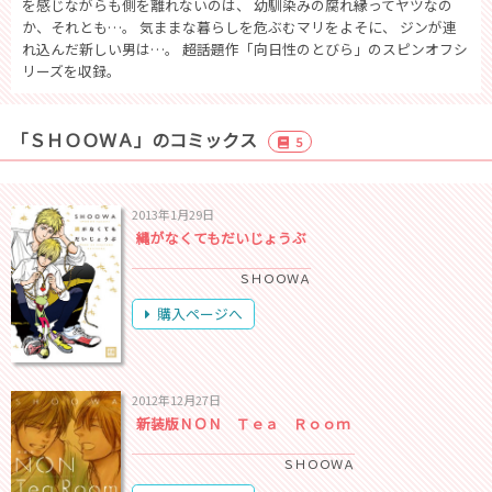
を感じながらも側を離れないのは、 幼馴染みの腐れ縁ってヤツなの
か、それとも…。 気ままな暮らしを危ぶむマリをよそに、 ジンが連
れ込んだ新しい男は…。 ―――超話題作「向日性のとびら」のスピンオフシ
リーズを収録。
「ＳＨＯＯＷＡ」のコミックス
5
2013年1月29日
縄がなくてもだいじょうぶ
ＳＨＯＯＷＡ
購入ページへ
2012年12月27日
新装版ＮＯＮ Ｔｅａ Ｒｏｏｍ
ＳＨＯＯＷＡ