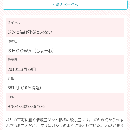
購入ページへ
タイトル
ジンと猫は呼ぶと来ない
作家名
ＳＨＯＯＷＡ（しょーわ）
発売日
2010年3月29日
定価
681円（10％税込）
ISBN
978-4-8322-8672-6
パリの下町に蠢く情報屋ジンと相棒の殺し屋マリ。 ガキの頃からつる
んでいる二人だが、 マリはパシリのように扱われていた。 わだかまり