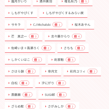
霜月かいり
酒井美羽
椎名秋乃
5
しもがやぴくす
しもがやぴくす＆みらい戻
サキラ
CJ Michalski
桜木あやん
1
芒 其之一
志々藤からり
3
4
佐崎いま＋高瀬ろく
さちも
2
1
しかくいはこ
刹那魁
1
5
さはら鋏
皐月文
彩月ユリィ
2
2
白松
汐にがり
4
2
斎藤屑
SUGI郎
2
1
ざらめ鮫
さがみしか
1
2