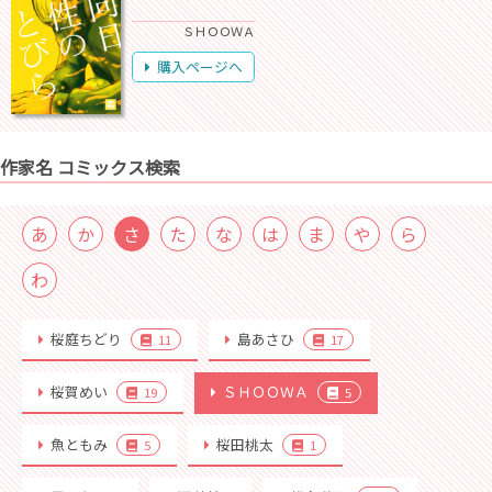
ＳＨＯＯＷＡ
購入ページへ
作家名 コミックス検索
あ
か
さ
た
な
は
ま
や
ら
わ
桜庭ちどり
島あさひ
11
17
桜賀めい
ＳＨＯＯＷＡ
19
5
魚ともみ
桜田桃太
5
1