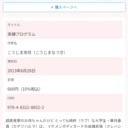
購入ページへ
タイトル
束縛プログラム
作家名
こうじま奈月（こうじまなづき）
発売日
2013年6月29日
定価
660円（10％税込）
ISBN
978-4-8322-8852-2
超資産家のお坊ちゃんだけど とっても純粋（ウブ）な大学生・華月春
真（カゲツハルマ）は、 イケメンボディガードの呉橋昇陽（クレハシ