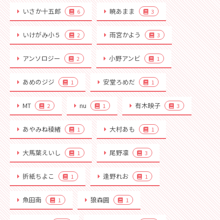
いさか十五郎
暁あまま
6
3
いけがみ小５
雨宮かよう
2
3
アンソロジー
小野アンビ
2
1
あめのジジ
安堂ろめだ
1
1
MT
nu
有木映子
2
1
3
あやみね稜緒
大村あも
1
1
大馬葉えいし
尾野凛
1
3
折紙ちよこ
逢野れお
1
1
魚田南
狼森圓
1
1