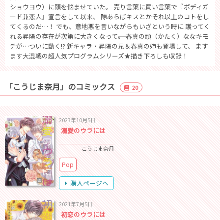
ショウヨウ）に頭を悩ませていた。 売り言葉に買い言葉で『ボディガ
ード兼恋人』宣言をして以来、 隙あらばキスとかそれ以上のコトをし
てくるのだ…！ でも、意地悪を言いながらもいざという時に 護ってく
れる昇陽の存在が次第に大きくなって――。 春真の頑（かたく）ななキモ
チが…ついに動く!? 新キャラ・昇陽の兄＆春真の姉も登場して、 ます
ます大混戦の超人気プログラムシリーズ★描き下ろしも収録！
「こうじま奈月」のコミックス
20
2023年10月5日
溺愛のウラには
こうじま奈月
Pop
購入ページへ
2021年7月5日
初恋のウラには