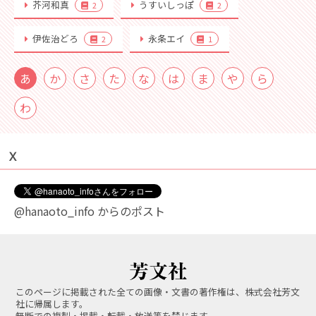
芥河和真
うすいしっぽ
2
2
伊佐治どろ
永条エイ
2
1
あ
か
さ
た
な
は
ま
や
ら
わ
Ｘ
@hanaoto_info からのポスト
このページに掲載された全ての画像・文書の著作権は、株式会社芳文
社に帰属します。
無断での複製・掲載・転載・放送等を禁じます。