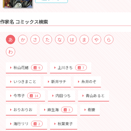
作家名 コミックス検索
あ
か
さ
た
な
は
ま
や
ら
わ
秋山花緒
上川きち
9
7
いつきまこと
新井サチ
糸井のぞ
今市子
内田つち
青山あると
14
おりおりお
麻生海
樹要
3
海行リリ
秋葉東子
2