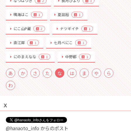
なつはづき
長月ひより
2
3
鳴海はこ
夏凪裕
1
1
にこ山P蔵
ナツギイチ
2
1
直江犀
七月べにこ
1
1
にのまえなな
中野都
1
1
あ
か
さ
た
な
は
ま
や
ら
わ
Ｘ
@hanaoto_info からのポスト