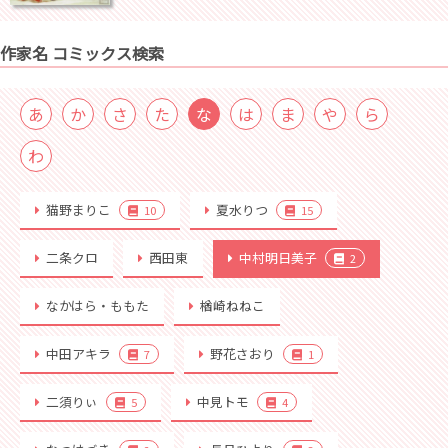
作家名 コミックス検索
あ
か
さ
た
な
は
ま
や
ら
わ
猫野まりこ
夏水りつ
10
15
二条クロ
西田東
中村明日美子
2
なかはら・ももた
楢崎ねねこ
中田アキラ
野花さおり
7
1
二須りぃ
中見トモ
5
4