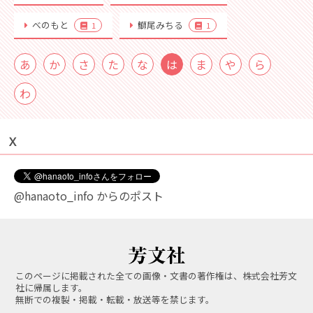
べのもと
鰤尾みちる
1
1
あ
か
さ
た
な
は
ま
や
ら
わ
Ｘ
@hanaoto_info からのポスト
このページに掲載された全ての画像・文書の著作権は、株式会社芳文
社に帰属します。
無断での複製・掲載・転載・放送等を禁じます。