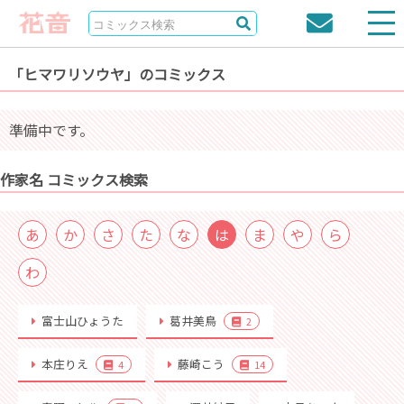
「ヒマワリソウヤ」のコミックス
準備中です。
作家名 コミックス検索
あ
か
さ
た
な
は
ま
や
ら
わ
富士山ひょうた
葛井美鳥
2
本庄りえ
藤崎こう
4
14