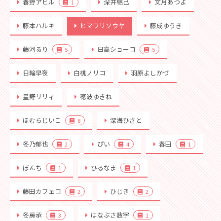
春野アヒル
深井結己
文月あつよ
1
藤本ハルキ
ヒマワリソウヤ
藤成ゆうき
藤河るり
日高ショーコ
5
5
日輪早夜
白桃ノリコ
羽原よしかづ
星野リリィ
穂波ゆきね
ほむらじいこ
深海ひさと
8
冬乃郁也
ぴい
春田
2
4
1
ぼんち
ひるなま
1
1
藤田カフェコ
ひじき
2
2
冬房承
はなぶさ数字
3
1