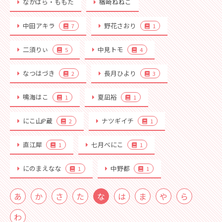
なかはら・ももた
楢崎ねねこ
中田アキラ
野花さおり
7
1
二須りぃ
中見トモ
5
4
なつはづき
長月ひより
2
3
鳴海はこ
夏凪裕
1
1
にこ山P蔵
ナツギイチ
2
1
直江犀
七月べにこ
1
1
にのまえなな
中野都
1
1
あ
か
さ
た
な
は
ま
や
ら
わ