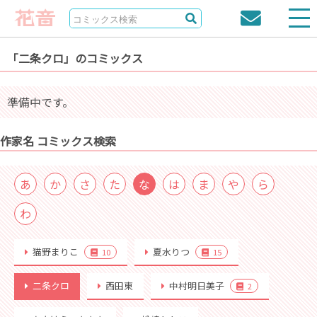
「二条クロ」のコミックス
準備中です。
作家名 コミックス検索
あ
か
さ
た
な
は
ま
や
ら
わ
猫野まりこ
夏水りつ
10
15
二条クロ
西田東
中村明日美子
2