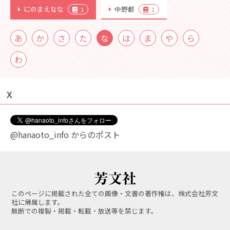
にのまえなな
中野都
1
1
あ
か
さ
た
な
は
ま
や
ら
わ
Ｘ
@hanaoto_info からのポスト
このページに掲載された全ての画像・文書の著作権は、株式会社芳文
社に帰属します。
無断での複製・掲載・転載・放送等を禁じます。