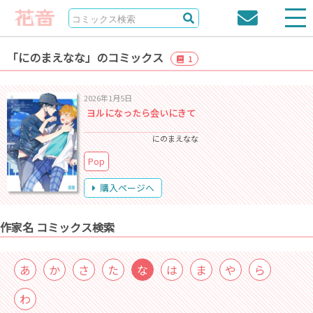
「にのまえなな」のコミックス
1
2026年1月5日
ヨルになったら会いにきて
にのまえなな
Pop
購入ページへ
作家名 コミックス検索
あ
か
さ
た
な
は
ま
や
ら
わ