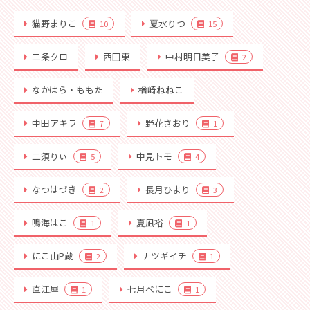
猫野まりこ
夏水りつ
10
15
二条クロ
西田東
中村明日美子
2
なかはら・ももた
楢崎ねねこ
中田アキラ
野花さおり
7
1
二須りぃ
中見トモ
5
4
なつはづき
長月ひより
2
3
鳴海はこ
夏凪裕
1
1
にこ山P蔵
ナツギイチ
2
1
直江犀
七月べにこ
1
1