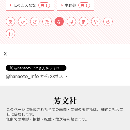
にのまえなな
中野都
1
1
あ
か
さ
た
な
は
ま
や
ら
わ
Ｘ
@hanaoto_info からのポスト
このページに掲載された全ての画像・文書の著作権は、株式会社芳文
社に帰属します。
無断での複製・掲載・転載・放送等を禁じます。