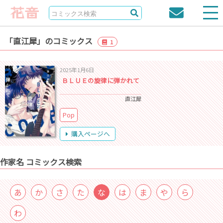
「直江犀」のコミックス
1
2025年1月6日
ＢＬＵＥの旋律に弾かれて
直江犀
Pop
購入ページへ
作家名 コミックス検索
あ
か
さ
た
な
は
ま
や
ら
わ