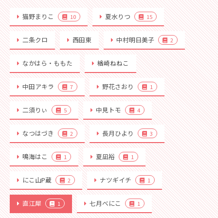
猫野まりこ
夏水りつ
10
15
二条クロ
西田東
中村明日美子
2
なかはら・ももた
楢崎ねねこ
中田アキラ
野花さおり
7
1
二須りぃ
中見トモ
5
4
なつはづき
長月ひより
2
3
鳴海はこ
夏凪裕
1
1
にこ山P蔵
ナツギイチ
2
1
直江犀
七月べにこ
1
1