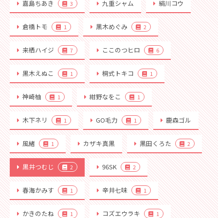
嘉島ちあき
九重シャム
絹川コウ
3
倉橋トモ
黒木めぐみ
1
2
来栖ハイジ
ここのつヒロ
7
6
黒木えぬこ
桐式トキコ
1
1
神崎柚
紺野なをこ
1
1
木下ネリ
GO毛力
鹿森ゴル
1
1
風緒
カザキ真黒
黒田くろた
1
2
黒井つむじ
96SK
2
2
春海かみす
辛井七味
1
1
かきのたね
コズエウラキ
1
1