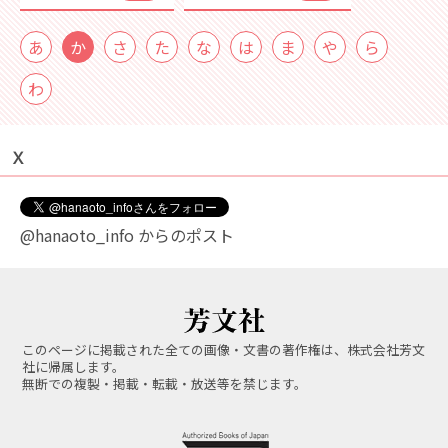
あ
か
さ
た
な
は
ま
や
ら
わ
Ｘ
@hanaoto_info からのポスト
このページに掲載された全ての画像・文書の著作権は、株式会社芳文
社に帰属します。
無断での複製・掲載・転載・放送等を禁じます。