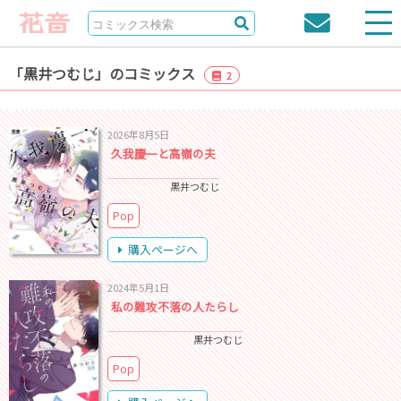
「黒井つむじ」のコミックス
2
2026年8月5日
久我慶一と高嶺の夫
黒井つむじ
Pop
購入ページへ
2024年5月1日
私の難攻不落の人たらし
黒井つむじ
Pop