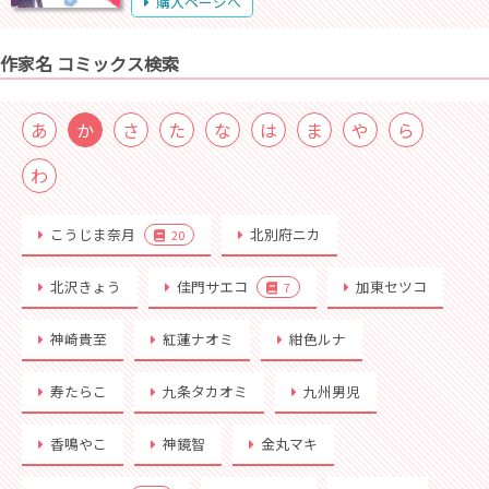
購入ページへ
作家名 コミックス検索
あ
か
さ
た
な
は
ま
や
ら
わ
こうじま奈月
北別府ニカ
20
北沢きょう
佳門サエコ
加東セツコ
7
神崎貴至
紅蓮ナオミ
紺色ルナ
寿たらこ
九条タカオミ
九州男児
香鳴やこ
神鏡智
金丸マキ