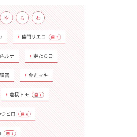
や
ら
わ
う
佳門サエコ
7
色ルナ
寿たらこ
鏡智
金丸マキ
倉橋トモ
1
のつヒロ
6
柚
1