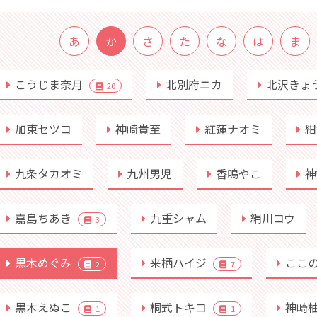
あ
か
さ
た
な
は
ま
こうじま奈月
北別府ニカ
北沢きょ
20
加東セツコ
神崎貴至
紅蓮ナオミ
紺
九条タカオミ
九州男児
香鳴やこ
神
嘉島ちあき
九重シャム
絹川コウ
3
黒木めぐみ
来栖ハイジ
ここ
2
7
黒木えぬこ
桐式トキコ
神崎
1
1