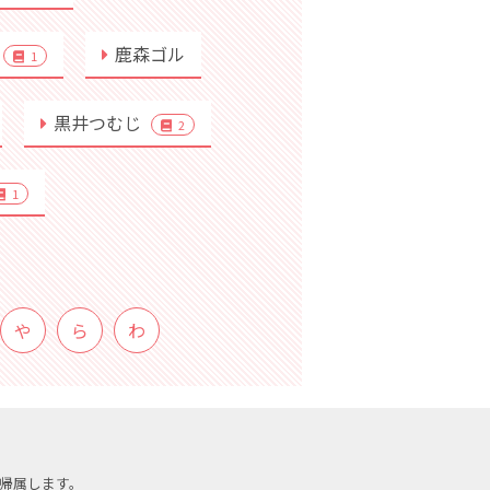
鹿森ゴル
1
黒井つむじ
2
1
や
ら
わ
帰属します。