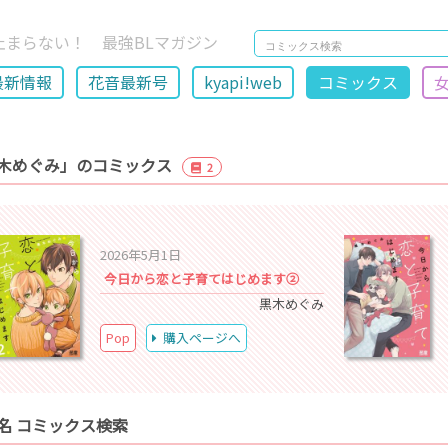
止まらない！ 最強BLマガジン
最新情報
花音最新号
kyapi!web
コミックス
木めぐみ」のコミックス
2
2026年5月1日
今日から恋と子育てはじめます②
黒木めぐみ
Pop
購入ページへ
名 コミックス検索