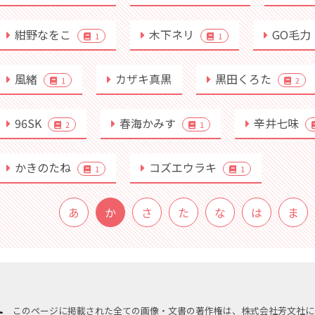
紺野なをこ
木下ネリ
GO毛力
1
1
風緒
カザキ真黒
黒田くろた
1
2
96SK
春海かみす
辛井七味
2
1
かきのたね
コズエウラキ
1
1
あ
か
さ
た
な
は
ま
このページに掲載された全ての画像・文書の著作権は、株式会社芳文社に